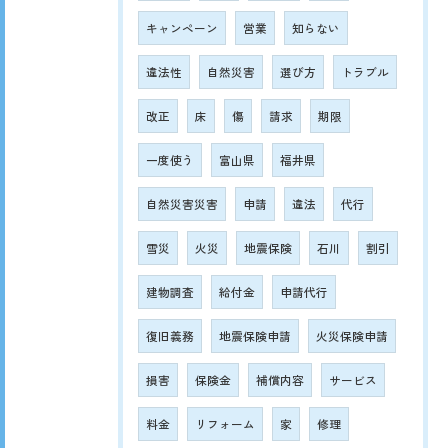
キャンペーン
営業
知らない
違法性
自然災害
選び方
トラブル
改正
床
傷
請求
期限
一度使う
富山県
福井県
自然災害災害
申請
違法
代行
雪災
火災
地震保険
石川
割引
建物調査
給付金
申請代行
復旧義務
地震保険申請
火災保険申請
損害
保険金
補償内容
サービス
料金
リフォーム
家
修理