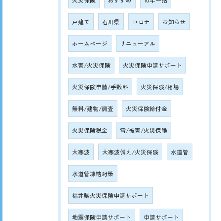
火災保険
おすすめ
10年一括
戸建て
石川県
コロナ
お知らせ
ホームページ
リニューアル
水害/火災保険
火災保険申請サポート
火災保険申請/手数料
火災保険/相場
無料/建物/調査
火災保険給付金
火災保険税金
雪/被害/火災保険
大寒波
大寒波備え/火災保険
水道管
水道管凍結対策
福井県火災保険申請サポート
地震保険申請サポート
申請サポート