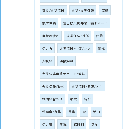
雪災/火災保険
火災/火災保険
屋根
家財保険
富山県火災保険申請サポート
申請の流れ
火災保険/補償
建物
使い方
火災保険/申請/コツ
警戒
支払い
保険会社
火災保険申請サポート/違法
火災保険/時効
火災保険/期限/３年
お問い合わせ
検索
紹介
代理店/募集
募集
雪
活用
使い道
無税
保険料
新年