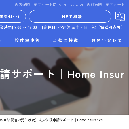
火災保険申請サポートはHome Insurance | 火災保険申請サポート
間受付中)
LINEで相談
営業時間] 9:00 〜 18:00 [定休日] 不定休 ※土・日・祝（電話対応可）
要
給付金事例
当社の特徴
お問い合わせ
富山県の火災保険
ポート｜Home Insur
福井県の火災保険
申請サポート
火災保険申請に必要な建物調査
リフォーム
川県の自然災害の発生状況】火災保険申請サポート｜Home Insurance