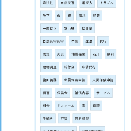
違法性
自然災害
選び方
トラブル
改正
床
傷
請求
期限
一度使う
富山県
福井県
自然災害災害
申請
違法
代行
雪災
火災
地震保険
石川
割引
建物調査
給付金
申請代行
復旧義務
地震保険申請
火災保険申請
損害
保険金
補償内容
サービス
料金
リフォーム
家
修理
手続き
戸建
無料相談